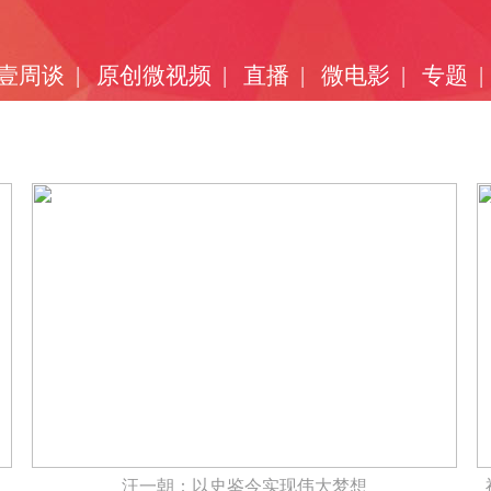
壹周谈
|
原创微视频
|
直播
|
微电影
|
专题
|
汪一朝：以史鉴今实现伟大梦想