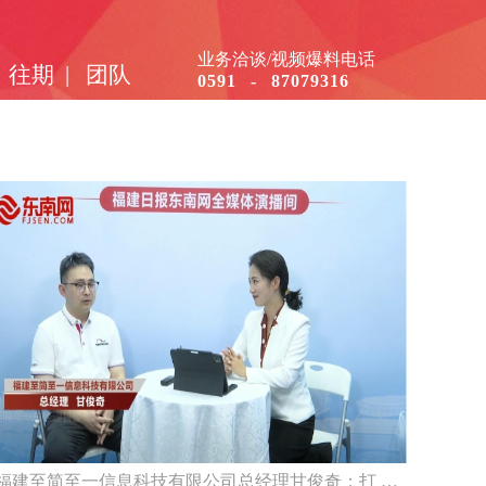
业务洽谈/视频爆料电话
往期
|
团队
0591 - 87079316
福建至简至一信息科技有限公司总经理甘俊奇：打 …