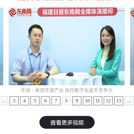
开源：展望开源产业 依托数字化提升竞争力
...
3
4
5
6
7
8
9
10
11
12
13
...