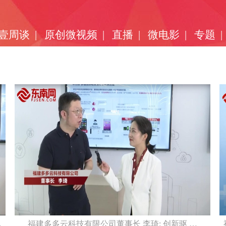
壹周谈
|
原创微视频
|
直播
|
微电影
|
专题
|
…
福建多多云科技有限公司董事长 李琦: 创新驱 …